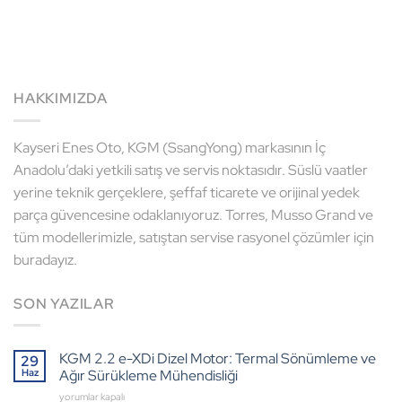
HAKKIMIZDA
Kayseri Enes Oto, KGM (SsangYong) markasının İç
Anadolu’daki yetkili satış ve servis noktasıdır. Süslü vaatler
yerine teknik gerçeklere, şeffaf ticarete ve orijinal yedek
parça güvencesine odaklanıyoruz. Torres, Musso Grand ve
tüm modellerimizle, satıştan servise rasyonel çözümler için
buradayız.
SON YAZILAR
KGM 2.2 e-XDi Dizel Motor: Termal Sönümleme ve
29
Haz
Ağır Sürükleme Mühendisliği
KGM
yorumlar kapalı