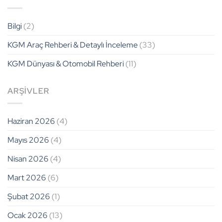
Çamurluk
Hücre
Arkasındaki
Dengesi
Fiziksel
için
Bilgi
(2)
Sınırlar
için
KGM Araç Rehberi & Detaylı İnceleme
(33)
KGM Dünyası & Otomobil Rehberi
(11)
ARŞIVLER
Haziran 2026
(4)
Mayıs 2026
(4)
Nisan 2026
(4)
Mart 2026
(6)
Şubat 2026
(1)
Ocak 2026
(13)