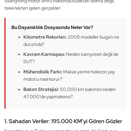
SsangYong motor ömrü hakkında kulaktan dolma değil,
tekerlekten gelen gerçekler.
Bu Dayanıklılık Dosyasında Neler Var?
Kilometre Rekorları:
2008 modeller bugün ne
durumda?
Kavram Karmaşası:
Neden kamyonet değil de
SUT?
Mühendislik Farkı:
Makas yerine helezon yay
motoru nasıl korur?
Bakım Stratejisi:
50.000 km bakımını neden
47.000’de yapmalısınız?
1. Sahadan Veriler: 195.000 KM’yi Gören Gözler