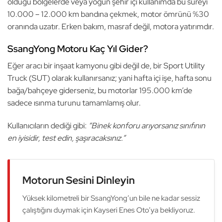
olduğu bölgelerde veya yoğun şehir içi kullanımda bu süreyi
10.000 – 12.000 km bandına çekmek, motor ömrünü %30
oranında uzatır. Erken bakım, masraf değil, motora yatırımdır.
SsangYong Motoru Kaç Yıl Gider?
Eğer aracı bir inşaat kamyonu gibi değil de, bir Sport Utility
Truck (SUT) olarak kullanırsanız; yani hafta içi işe, hafta sonu
bağa/bahçeye giderseniz, bu motorlar 195.000 km’de
sadece ısınma turunu tamamlamış olur.
Kullanıcıların dediği gibi:
“Binek konforu arıyorsanız sınıfının
en iyisidir, test edin, şaşıracaksınız.”
Motorun Sesini Dinleyin
Yüksek kilometreli bir SsangYong’un bile ne kadar sessiz
çalıştığını duymak için Kayseri Enes Oto’ya bekliyoruz.