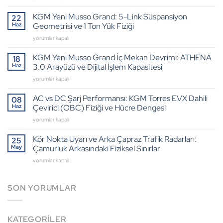
2.2
e-
KGM Yeni Musso Grand: 5-Link Süspansiyon
22
XDi
Haz
Geometrisi ve 1 Ton Yük Fiziği
Dizel
KGM
yorumlar kapalı
Motor:
Yeni
Termal
Musso
KGM Yeni Musso Grand İç Mekan Devrimi: ATHENA
Sönümleme
18
Grand:
ve
Haz
3.0 Arayüzü ve Dijital İşlem Kapasitesi
5-
Ağır
KGM
yorumlar kapalı
Link
Sürükleme
Yeni
Süspansiyon
Mühendisliği
Musso
AC vs DC Şarj Performansı: KGM Torres EVX Dahili
Geometrisi
08
için
Grand
ve
Haz
Çevirici (OBC) Fiziği ve Hücre Dengesi
İç
1
AC
yorumlar kapalı
Mekan
Ton
vs
Devrimi:
Yük
DC
Kör Nokta Uyarı ve Arka Çapraz Trafik Radarları:
ATHENA
25
Fiziği
Şarj
3.0
May
Çamurluk Arkasındaki Fiziksel Sınırlar
için
Performansı:
Arayüzü
Kör
yorumlar kapalı
KGM
ve
Nokta
Torres
Dijital
Uyarı
EVX
İşlem
ve
SON YORUMLAR
Dahili
Kapasitesi
Arka
Çevirici
için
Çapraz
(OBC)
Trafik
Fiziği
KATEGORILER
Radarları:
ve