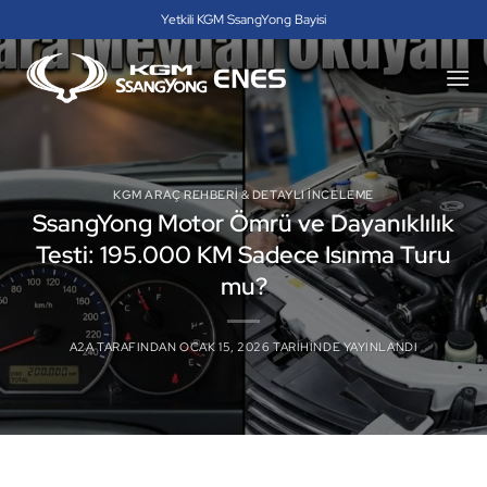
İçeriğe
Yetkili KGM SsangYong Bayisi
atla
KGM ARAÇ REHBERI & DETAYLI İNCELEME
SsangYong Motor Ömrü ve Dayanıklılık
Testi: 195.000 KM Sadece Isınma Turu
mu?
A2A
TARAFINDAN
OCAK 15, 2026
TARIHINDE YAYINLANDI