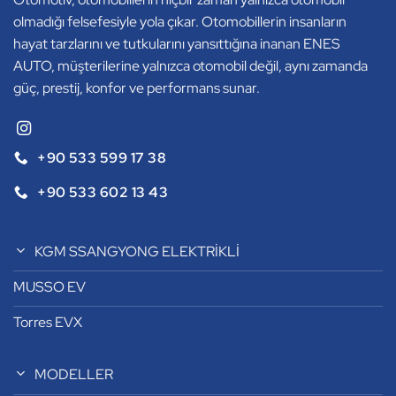
olmadığı felsefesiyle yola çıkar. Otomobillerin insanların
hayat tarzlarını ve tutkularını yansıttığına inanan ENES
AUTO, müşterilerine yalnızca otomobil değil, aynı zamanda
güç, prestij, konfor ve performans sunar.
+90 533 599 17 38
+90 533 602 13 43
KGM SSANGYONG ELEKTRİKLİ
MUSSO EV
Torres EVX
MODELLER