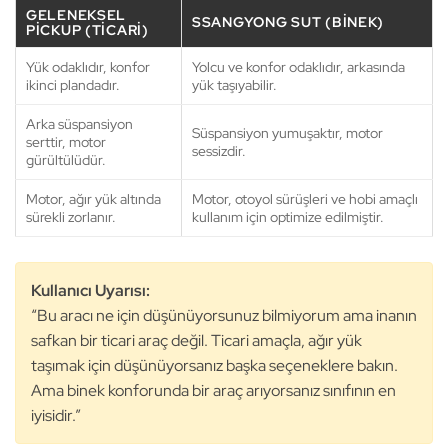
GELENEKSEL
SSANGYONG SUT (BINEK)
PICKUP (TICARI)
Yük odaklıdır, konfor
Yolcu ve konfor odaklıdır, arkasında
ikinci plandadır.
yük taşıyabilir.
Arka süspansiyon
Süspansiyon yumuşaktır, motor
serttir, motor
sessizdir.
gürültülüdür.
Motor, ağır yük altında
Motor, otoyol sürüşleri ve hobi amaçlı
sürekli zorlanır.
kullanım için optimize edilmiştir.
Kullanıcı Uyarısı:
“Bu aracı ne için düşünüyorsunuz bilmiyorum ama inanın
safkan bir ticari araç değil. Ticari amaçla, ağır yük
taşımak için düşünüyorsanız başka seçeneklere bakın.
Ama binek konforunda bir araç arıyorsanız sınıfının en
iyisidir.”