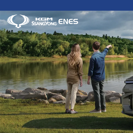
İçeriğe
atla