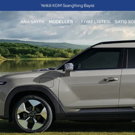
Yetkili KGM SsangYong Bayisi
ANA SAYFA
MODELLER
FIYAT LISTESI
SATIŞ SO