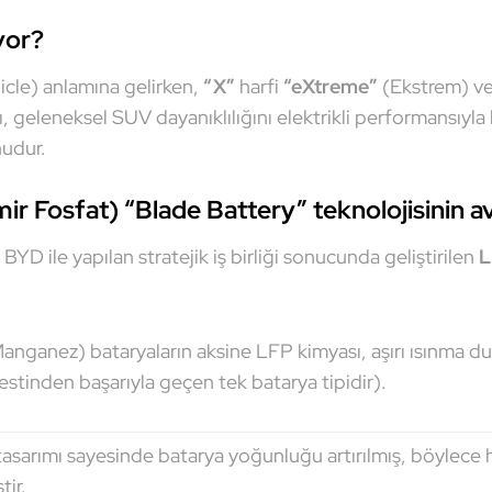
yor?
hicle) anlamına gelirken,
“X”
harfi
“eXtreme”
(Ekstrem) v
ı, geleneksel SUV dayanıklılığını elektrikli performansıyla 
nudur.
r Fosfat) “Blade Battery” teknolojisinin av
YD ile yapılan stratejik iş birliği sonucunda geliştirilen
L
nganez) bataryaların aksine LFP kimyası, aşırı ısınma 
testinden başarıyla geçen tek batarya tipidir).
asarımı sayesinde batarya yoğunluğu artırılmış, böylec
tir.