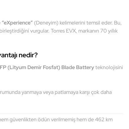
e
“eXperience”
(Deneyim) kelimelerini temsil eder. Bu,
birleştirdiğini vurgular. Torres EVX, markanın 70 yıllık
antajı nedir?
FP (Lityum Demir Fosfat) Blade Battery
teknolojisini
durumunda yanmaya veya patlamaya karşı çok daha
e hem güvenlikten ödün verilmemiş hem de 462 km