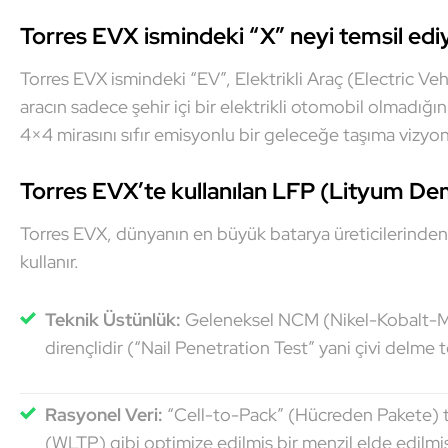
Torres EVX ismindeki “X” neyi temsil edi
Torres EVX ismindeki “EV”, Elektrikli Araç (Electric Ve
aracın sadece şehir içi bir elektrikli otomobil olmadığın
4×4 mirasını sıfır emisyonlu bir geleceğe taşıma vizyo
Torres EVX’te kullanılan LFP (Lityum Demi
Torres EVX, dünyanın en büyük batarya üreticilerinden B
kullanır.
Teknik Üstünlük:
Geleneksel NCM (Nikel-Kobalt-Ma
dirençlidir (“Nail Penetration Test” yani çivi delme 
Rasyonel Veri:
“Cell-to-Pack” (Hücreden Pakete) t
(WLTP) gibi optimize edilmiş bir menzil elde edilmiş