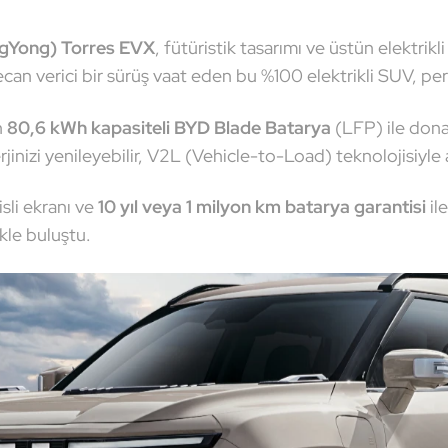
gYong) Torres EVX
, fütüristik tasarımı ve üstün elektri
an verici bir sürüş vaat eden bu %100 elektrikli SUV, per
n
80,6 kWh kapasiteli BYD Blade Batarya
(LFP) ile donat
rjinizi yenileyebilir, V2L (Vehicle-to-Load) teknolojisiyle 
sli ekranı ve
10 yıl veya 1 milyon km batarya garantisi
il
kle buluştu.