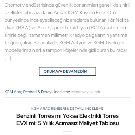
Otomotiv endüstrisinde güvenlik donanımları genellikle sihirli
özellikler gibi pazarlanır. Ancak KGM Kayseri Enes Oto
bünyesinde inceleyebileceğiniz araçlarda bulunan Kör Nokta
Uyarı (BSW) ve Arka Çapraz Trafik Uyarı (RCTA) sistemleri
sihirle değil, tamamen milimetrik radyo dalgalarının yansıma
fiziği ile çalışır. Bu analizde, KGM Actyon ve KGM Tivoli gibi
modellerimizin arka tampon köşelerinde gizli duran bu radar
[…]
OKUMAYA DEVAM EDIN
→
KGM Araç Rehberi & Detaylı İnceleme
içinde yayınlandı
KGM ARAÇ REHBERI & DETAYLI İNCELEME
Benzinli Torres mi Yoksa Elektrikli Torres
EVX mi: 5 Yıllık Acımasız Maliyet Tablosu