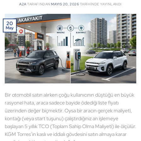
A2A
TARAFINDAN
MAYIS 20, 2026
TARIHINDE YAYINLANDI
20
May
Bir otomobil satın alırken çoğu kullanıcının düştüğü en büyük
rasyonel hata, araca sadece bayide ödediği liste fiyatı
üzerinden değer biçmektir. Oysa bir aracın gerçek maliyeti,
kontağı (veya start tuşunu) çalıştırdığınız an işlemeye
başlayan 5 yıllık TCO (Toplam Sahip Olma Maliyeti) ile ölçülür.
KGM Torres’in kaslı ve iddialı gövdesini satın almaya karar