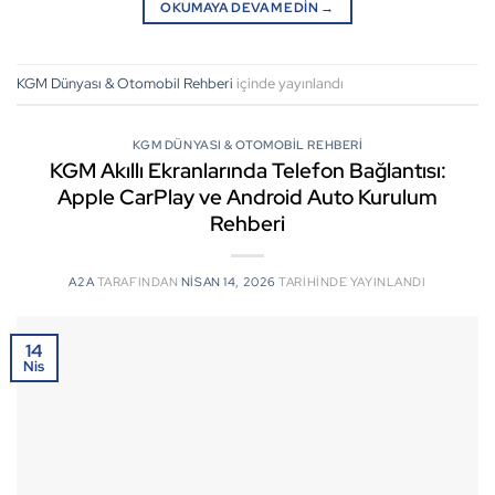
OKUMAYA DEVAM EDIN
→
KGM Dünyası & Otomobil Rehberi
içinde yayınlandı
KGM DÜNYASI & OTOMOBIL REHBERI
KGM Akıllı Ekranlarında Telefon Bağlantısı:
Apple CarPlay ve Android Auto Kurulum
Rehberi
A2A
TARAFINDAN
NISAN 14, 2026
TARIHINDE YAYINLANDI
14
Nis