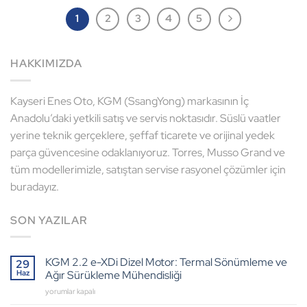
1
2
3
4
5
HAKKIMIZDA
Kayseri Enes Oto, KGM (SsangYong) markasının İç
Anadolu’daki yetkili satış ve servis noktasıdır. Süslü vaatler
yerine teknik gerçeklere, şeffaf ticarete ve orijinal yedek
parça güvencesine odaklanıyoruz. Torres, Musso Grand ve
tüm modellerimizle, satıştan servise rasyonel çözümler için
buradayız.
SON YAZILAR
KGM 2.2 e-XDi Dizel Motor: Termal Sönümleme ve
29
Haz
Ağır Sürükleme Mühendisliği
KGM
yorumlar kapalı
2.2