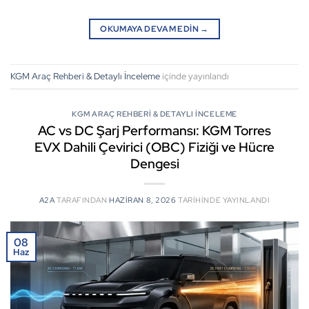
OKUMAYA DEVAM EDIN
→
KGM Araç Rehberi & Detaylı İnceleme
içinde yayınlandı
KGM ARAÇ REHBERI & DETAYLI İNCELEME
AC vs DC Şarj Performansı: KGM Torres
EVX Dahili Çevirici (OBC) Fiziği ve Hücre
Dengesi
A2A
TARAFINDAN
HAZIRAN 8, 2026
TARIHINDE YAYINLANDI
08
Haz