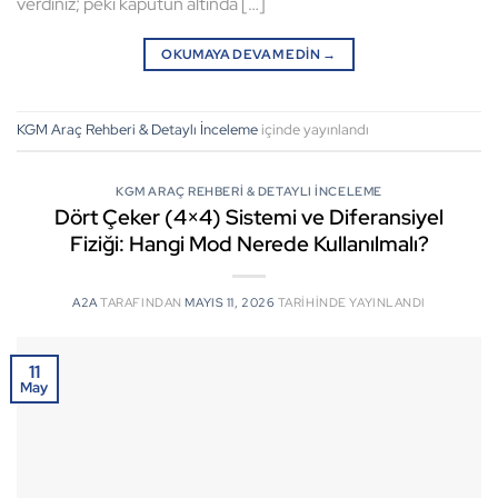
verdiniz; peki kaputun altında […]
OKUMAYA DEVAM EDIN
→
KGM Araç Rehberi & Detaylı İnceleme
içinde yayınlandı
KGM ARAÇ REHBERI & DETAYLI İNCELEME
Dört Çeker (4×4) Sistemi ve Diferansiyel
Fiziği: Hangi Mod Nerede Kullanılmalı?
A2A
TARAFINDAN
MAYIS 11, 2026
TARIHINDE YAYINLANDI
11
May