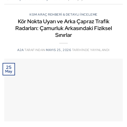
KGM ARAÇ REHBERI & DETAYLI İNCELEME
Kör Nokta Uyarı ve Arka Çapraz Trafik
Radarları: Çamurluk Arkasındaki Fiziksel
Sınırlar
A2A
TARAFINDAN
MAYIS 25, 2026
TARIHINDE YAYINLANDI
25
May