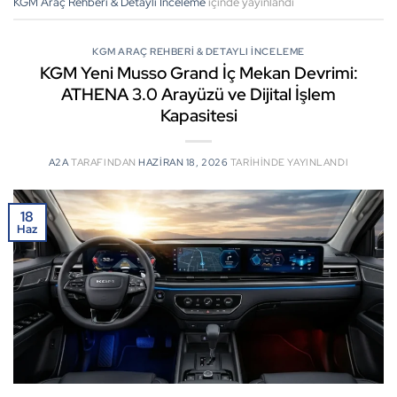
KGM Araç Rehberi & Detaylı İnceleme
içinde yayınlandı
KGM ARAÇ REHBERI & DETAYLI İNCELEME
KGM Yeni Musso Grand İç Mekan Devrimi:
ATHENA 3.0 Arayüzü ve Dijital İşlem
Kapasitesi
A2A
TARAFINDAN
HAZIRAN 18, 2026
TARIHINDE YAYINLANDI
18
Haz