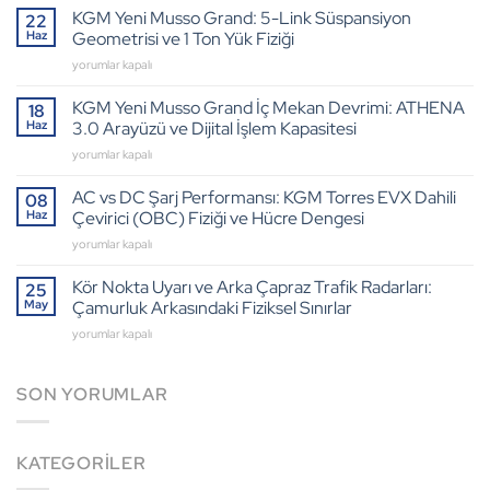
e-
KGM Yeni Musso Grand: 5-Link Süspansiyon
22
XDi
Haz
Geometrisi ve 1 Ton Yük Fiziği
Dizel
KGM
yorumlar kapalı
Motor:
Yeni
Termal
Musso
KGM Yeni Musso Grand İç Mekan Devrimi: ATHENA
Sönümleme
18
Grand:
ve
Haz
3.0 Arayüzü ve Dijital İşlem Kapasitesi
5-
Ağır
KGM
yorumlar kapalı
Link
Sürükleme
Yeni
Süspansiyon
Mühendisliği
Musso
AC vs DC Şarj Performansı: KGM Torres EVX Dahili
Geometrisi
08
için
Grand
ve
Haz
Çevirici (OBC) Fiziği ve Hücre Dengesi
İç
1
AC
yorumlar kapalı
Mekan
Ton
vs
Devrimi:
Yük
DC
Kör Nokta Uyarı ve Arka Çapraz Trafik Radarları:
ATHENA
25
Fiziği
Şarj
3.0
May
Çamurluk Arkasındaki Fiziksel Sınırlar
için
Performansı:
Arayüzü
Kör
yorumlar kapalı
KGM
ve
Nokta
Torres
Dijital
Uyarı
EVX
İşlem
ve
SON YORUMLAR
Dahili
Kapasitesi
Arka
Çevirici
için
Çapraz
(OBC)
Trafik
Fiziği
KATEGORILER
Radarları:
ve
Çamurluk
Hücre