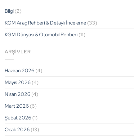
Arkasındaki
Dengesi
Fiziksel
için
Bilgi
(2)
Sınırlar
için
KGM Araç Rehberi & Detaylı İnceleme
(33)
KGM Dünyası & Otomobil Rehberi
(11)
ARŞIVLER
Haziran 2026
(4)
Mayıs 2026
(4)
Nisan 2026
(4)
Mart 2026
(6)
Şubat 2026
(1)
Ocak 2026
(13)