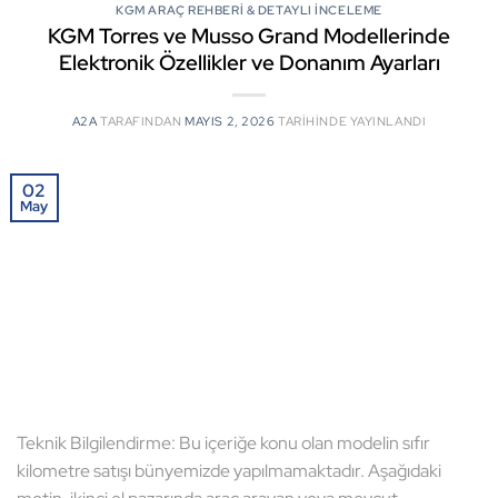
KGM ARAÇ REHBERI & DETAYLI İNCELEME
KGM Torres ve Musso Grand Modellerinde
Elektronik Özellikler ve Donanım Ayarları
A2A
TARAFINDAN
MAYIS 2, 2026
TARIHINDE YAYINLANDI
02
May
Teknik Bilgilendirme: Bu içeriğe konu olan modelin sıfır
kilometre satışı bünyemizde yapılmamaktadır. Aşağıdaki
metin, ikinci el pazarında araç arayan veya mevcut