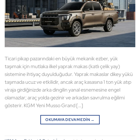
Ticari pikap pazarındaki en büyük mekanik ezber, yük
taşımak için mutlaka ilkel yaprak makas (katlı çelik yay)
sistemine ihtiyaç duyulduğudur. Yaprak makaslar dikey yükü
taşımada ucuz ve etkilidir, ancak araç kasasına 1 ton yük atıp
viraja girdiğinizde arka dingilin yanal esnemesine engel
olamazlar; araç yolda gezinir ve arkadan savrulma eğilimi
gösterir. KGM Yeni Musso Grand […]
OKUMAYA DEVAM EDIN
→