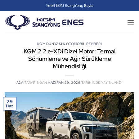
İçeriğe
Yetkili KGM SsangYong Bayisi
atla
KGM DÜNYASI & OTOMOBIL REHBERI
KGM 2.2 e-XDi Dizel Motor: Termal
Sönümleme ve Ağır Sürükleme
Mühendisliği
A2A
TARAFINDAN
HAZIRAN 29, 2026
TARIHINDE YAYINLANDI
29
Haz