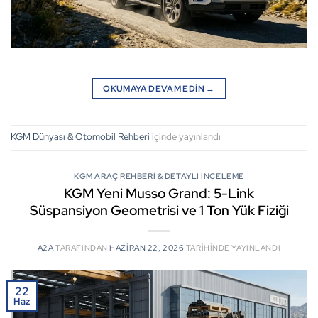
OKUMAYA DEVAM EDIN
→
KGM Dünyası & Otomobil Rehberi
içinde yayınlandı
KGM ARAÇ REHBERI & DETAYLI İNCELEME
KGM Yeni Musso Grand: 5-Link
Süspansiyon Geometrisi ve 1 Ton Yük Fiziği
A2A
TARAFINDAN
HAZIRAN 22, 2026
TARIHINDE YAYINLANDI
22
Haz