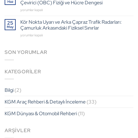
Grand
ve
Haz
Çevirici (OBC) Fiziği ve Hücre Dengesi
İç
1
AC
yorumlar kapalı
Mekan
Ton
vs
Devrimi:
Yük
DC
Kör Nokta Uyarı ve Arka Çapraz Trafik Radarları:
ATHENA
25
Fiziği
Şarj
3.0
May
Çamurluk Arkasındaki Fiziksel Sınırlar
için
Performansı:
Arayüzü
Kör
yorumlar kapalı
KGM
ve
Nokta
Torres
Dijital
Uyarı
EVX
İşlem
ve
SON YORUMLAR
Dahili
Kapasitesi
Arka
Çevirici
için
Çapraz
(OBC)
Trafik
Fiziği
KATEGORILER
Radarları:
ve
Çamurluk
Hücre
Arkasındaki
Dengesi
Fiziksel
için
Bilgi
(2)
Sınırlar
için
KGM Araç Rehberi & Detaylı İnceleme
(33)
KGM Dünyası & Otomobil Rehberi
(11)
ARŞIVLER