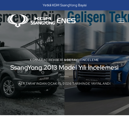
İçeriğe
Yetkili KGM SsangYong Bayisi
atla
KGM ARAÇ REHBERI & DETAYLI İNCELEME
SsangYong 2013 Model Yılı İncelemesi
A2A
TARAFINDAN
OCAK 15, 2026
TARIHINDE YAYINLANDI