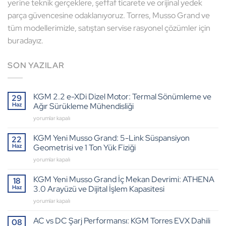
yerine teknik gerçeklere, şeffaf ticarete ve orijinal yedek
parça güvencesine odaklanıyoruz. Torres, Musso Grand ve
tüm modellerimizle, satıştan servise rasyonel çözümler için
buradayız.
SON YAZILAR
KGM 2.2 e-XDi Dizel Motor: Termal Sönümleme ve
29
Haz
Ağır Sürükleme Mühendisliği
KGM
yorumlar kapalı
2.2
e-
KGM Yeni Musso Grand: 5-Link Süspansiyon
22
XDi
Haz
Geometrisi ve 1 Ton Yük Fiziği
Dizel
KGM
yorumlar kapalı
Motor:
Yeni
Termal
Musso
KGM Yeni Musso Grand İç Mekan Devrimi: ATHENA
Sönümleme
18
Grand:
ve
Haz
3.0 Arayüzü ve Dijital İşlem Kapasitesi
5-
Ağır
KGM
yorumlar kapalı
Link
Sürükleme
Yeni
Süspansiyon
Mühendisliği
Musso
AC vs DC Şarj Performansı: KGM Torres EVX Dahili
Geometrisi
08
için