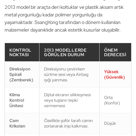
2013 model bir araçta deri koltuklar ve plastik aksam artık
metal yorgunluğu kadar polimer yorgunluğu da
yaşamaktadır. SsangYong tarafından o dönem kullanılan
malzemeler dayanıklıdır ancak estetik kusurlar oluşabilir.
KONTROL
2013 MODELLERDE
ÖNEM
NOKTASI
GÖRÜLEN DURUM
DERECESI
Direksiyon
Direksiyonu çevirirken
Yüksek
Spirali
sürtme sesi veya Airbag
(Güvenlik)
(Zemberek)
ışığı yanması.
Klima
Dijital ekranın silikleşmesi
Orta
Kontrol
veya tuşların tepki
(Konfor)
Ünitesi
vermemesi.
Cam
Özellikle şoför tarafı camın
Düşük
Krikoları
zorlanarak inip kalkması.