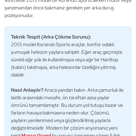
İkinci elde 2013 model bir Korando Sports alırken motor veya
şanzımandan önce bakmanız gereken yer arka duruş
pozisyonudur.
Teknik Tespit (Arka Çökme Sorunu):
2013 model Korando Sports araçlar, konfor odaklı
yumuşak helezon yaylara sahiptir. Eğer araç geçmişte
sürekli ağır yük ile kullanılmışsa veya ağır bir Hardtop
(kabin) takılmışsa, arka helezonlar özelliğini yitirmiş
olabilir.
Nasıl Anlaşılır?
Araca yandan bakın. Arka çamurluk ile
lastik arasındaki mesafe, ön taraftan azsa yaylar
ömrünü tamamlamıştır. Bu durum yol tutuşu bozar ve
farların havaya bakmasına neden olur. Çözümü,
yayların yenilenmesi veya güçlendirilmiş yaylarla
değiştirilmesidir. Modern bir çözüm arıyorsanız yeni
nesil
Musso Grand
bu sorunu tamamen çözen 5 link