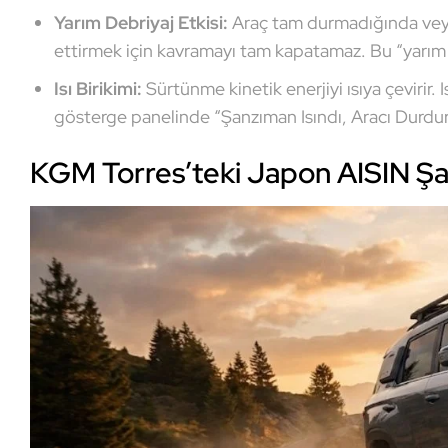
Yarım Debriyaj Etkisi:
Araç tam durmadığında veya
ettirmek için kavramayı tam kapatamaz. Bu “yarım
Isı Birikimi:
Sürtünme kinetik enerjiyi ısıya çevirir. 
gösterge panelinde “Şanzıman Isındı, Aracı Durdurun” 
KGM Torres’teki Japon AISIN Ş