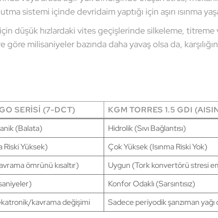
utma sistemi içinde devridaim yaptığı için aşırı ısınma ya
çin düşük hızlardaki vites geçişlerinde silkeleme, titreme
T’ye göre milisaniyeler bazında daha yavaş olsa da, karşılığı
.
GO SERISI (7-DCT)
KGM TORRES 1.5 GDI (AISI
anik (Balata)
Hidrolik (Sıvı Bağlantısı)
 Riski Yüksek)
Çok Yüksek (Isınma Riski Yok)
avrama ömrünü kısaltır)
Uygun (Tork konvertörü stresi e
isaniyeler)
Konfor Odaklı (Sarsıntısız)
ekatronik/kavrama değişimi
Sadece periyodik şanzıman yağı 