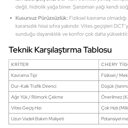
değil, hidrolik yağa biner. Şanzıman yağı kendi soğ
Kusursuz Pürüzsüzlük:
Fiziksel kavrama olmadığı i
kararsızlık hissi sıfıra yakındır. Vites geçişleri DC
sunduğu dayanıklılık ve konfor çok daha yüksektir
Teknik Karşılaştırma Tablosu
KRITER
CHERY TIG
Kavrama Tipi
Fiziksel / Mek
Dur-Kalk Trafik Direnci
Düşük (Isınma
Ağır Yük / Römork Çekme
Önerilmez (K
Vites Geçiş Hızı
Çok Hızlı (Mil
Uzun Vadeli Bakım Maliyeti
Potansiyel m