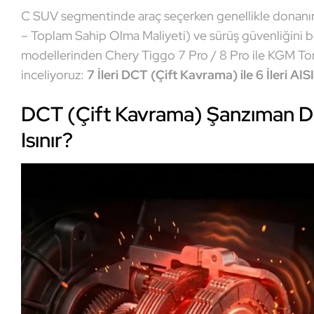
C SUV segmentinde araç seçerken genellikle donanım li
– Toplam Sahip Olma Maliyeti) ve sürüş güvenliğini bel
modellerinden Chery Tiggo 7 Pro / 8 Pro ile KGM Torre
inceliyoruz:
7 İleri DCT (Çift Kavrama) ile 6 İleri A
DCT (Çift Kavrama) Şanzıman Du
Isınır?