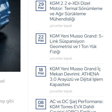
KGM 2.2 e-XDi Dizel
29
Haz
Motor: Termal Sönümleme
ve Ağır Sürükleme
Mühendisliği
KGM
yorumlar kapalı
2.2
KGM Yeni Musso Grand: 5-
e-
22
Haz
Link Süspansiyon
XDi
Dizel
Geometrisi ve 1 Ton Yük
Motor:
Fiziği
Termal
KGM
yorumlar kapalı
Sönümleme
Yeni
ve
KGM Yeni Musso Grand İç
Musso
18
Ağır
Haz
Mekan Devrimi: ATHENA
Grand:
Sürükleme
5-
3.0 Arayüzü ve Dijital İşlem
uel
Mühendisliği
Link
Kapasitesi
için
Süspansiyon
KGM
yorumlar kapalı
Geometrisi
Yeni
ve
ışı gibi
AC vs DC Şarj Performansı:
Musso
08
1
Haz
KGM Torres EVX Dahili
Grand
Ton
İç