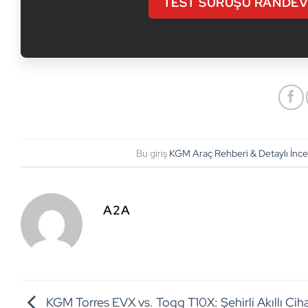
TEST SÜRÜŞÜ RANDE
Bu giriş
KGM Araç Rehberi & Detaylı İnc
A2A
KGM Torres EVX vs. Togg T10X: Şehirli Akıllı Ciha