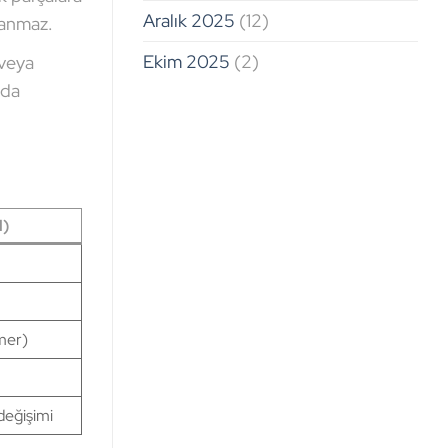
Aralık 2025
(12)
şanmaz.
Ekim 2025
(2)
 veya
nda
N)
mer)
değişimi