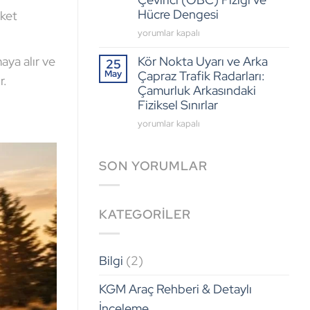
Çevirici (OBC) Fiziği ve
Yük
Mekan
Hücre Dengesi
ket
Fiziği
Devrimi:
için
AC
yorumlar kapalı
ATHENA
vs
3.0
Kör Nokta Uyarı ve Arka
aya alır ve
DC
25
Arayüzü
May
Çapraz Trafik Radarları:
Şarj
r.
ve
Performansı:
Çamurluk Arkasındaki
Dijital
KGM
Fiziksel Sınırlar
İşlem
Torres
Kapasitesi
Kör
yorumlar kapalı
EVX
için
Nokta
Dahili
Uyarı
Çevirici
SON YORUMLAR
ve
(OBC)
Arka
Fiziği
Çapraz
ve
Trafik
KATEGORILER
Hücre
Radarları:
Dengesi
Çamurluk
için
Arkasındaki
Bilgi
(2)
Fiziksel
Sınırlar
KGM Araç Rehberi & Detaylı
için
İnceleme