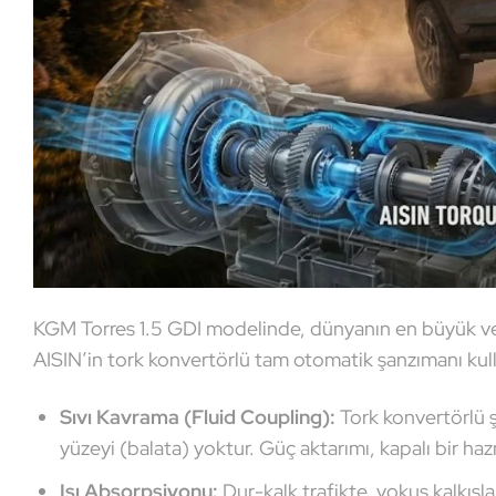
KGM Torres 1.5 GDI modelinde, dünyanın en büyük ve 
AISIN’in tork konvertörlü tam otomatik şanzımanı kull
Sıvı Kavrama (Fluid Coupling):
Tork konvertörlü ş
yüzeyi (balata) yoktur. Güç aktarımı, kapalı bir hazn
Isı Absorpsiyonu:
Dur-kalk trafikte, yokuş kalkışl