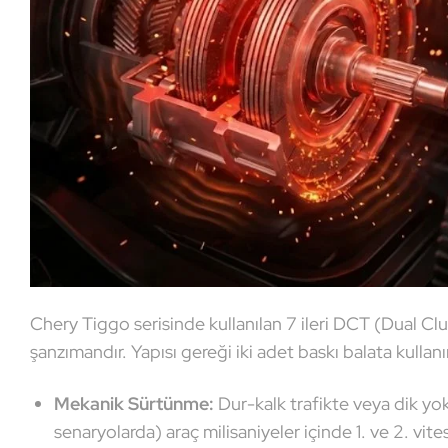
Chery Tiggo serisinde kullanılan 7 ileri DCT (Dual Cl
şanzımandır. Yapısı gereği iki adet baskı balata kullanır
Mekanik Sürtünme:
Dur-kalk trafikte veya dik yok
senaryolarda) araç milisaniyeler içinde 1. ve 2. vites