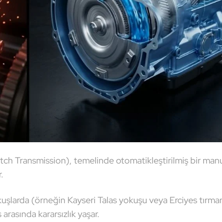
utch Transmission), temelinde otomatikleştirilmiş bir man
.
uşlarda (örneğin Kayseri Talas yokuşu veya Erciyes tırman
 arasında kararsızlık yaşar.