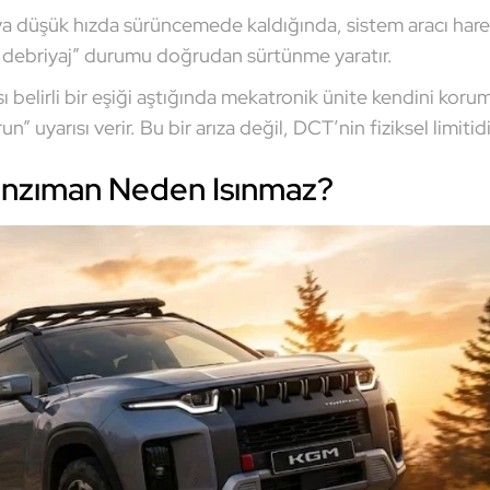
 düşük hızda sürüncemede kaldığında, sistem aracı hare
 debriyaj” durumu doğrudan sürtünme yaratır.
Isı belirli bir eşiği aştığında mekatronik ünite kendini korum
uyarısı verir. Bu bir arıza değil, DCT’nin fiziksel limitidi
anzıman Neden Isınmaz?