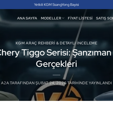
Yetkili KGM SsangYong Bayisi
ANA SAYFA
MODELLER
FIYAT LISTESI
SATIŞ SO
KGM ARAÇ REHBERI & DETAYLI İNCELEME
hery Tiggo Serisi: Şanzıman 
Gerçekleri
A2A
TARAFINDAN
ŞUBAT 24, 2026
TARIHINDE YAYINLANDI