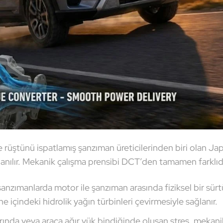
rüştünü ispatlamış şanzıman üreticilerinden biri olan Ja
anılır. Mekanik çalışma prensibi DCT’den tamamen farklıdı
anzımanlarda motor ile şanzıman arasında fiziksel bir sü
e içindeki hidrolik yağın türbinleri çevirmesiyle sağlanır.
arında veya araca ağır yük bindiğinde oluşan stres, mekani