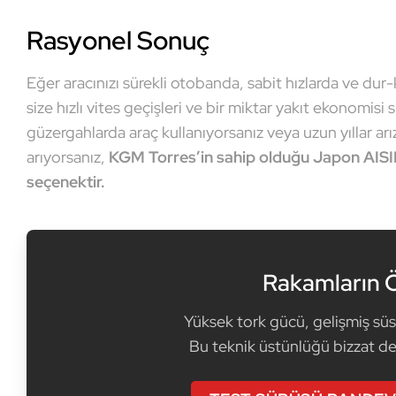
Rasyonel Sonuç
Eğer aracınızı sürekli otobanda, sabit hızlarda ve du
size hızlı vites geçişleri ve bir miktar yakıt ekonomisi
güzergahlarda araç kullanıyorsanız veya uzun yıllar ar
arıyorsanız,
KGM Torres’in sahip olduğu Japon AISI
seçenektir.
Rakamların Ö
Yüksek tork gücü, gelişmiş süs
Bu teknik üstünlüğü bizzat de