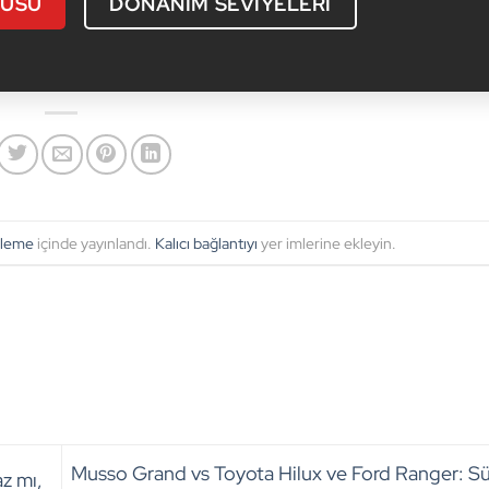
VUSU
DONANIM SEVIYELERI
eleme
içinde yayınlandı.
Kalıcı bağlantıyı
yer imlerine ekleyin.
Musso Grand vs Toyota Hilux ve Ford Ranger: S
z mı,