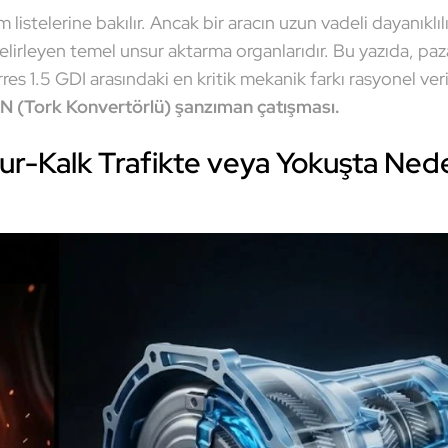
stelerine bakılır. Ancak bir aracın uzun vadeli dayanıklı
irleyen temel unsur aktarma organlarıdır. Bu yazıda, paza
s 1.5 GDI arasındaki en kritik mekanik farkı rasyonel veri
ISIN (Tork Konvertörlü) şanzıman çatışması.
r-Kalk Trafikte veya Yokuşta Ned