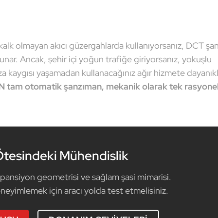
r-kalk olmayan akıcı güzergahlarda kullanıyorsanız, DCT şa
 sunar. Ancak, şehir içi yoğun trafiğe giriyorsanız, yokuşlu
ıza kaygısı yaşamadan kullanacağınız ağır hizmete dayanık
N tam otomatik şanzıman, mekanik olarak tek rasyone
tesindeki Mühendislik
pansiyon geometrisi ve sağlam şasi mimarisi.
neyimlemek için aracı yolda test etmelisiniz.