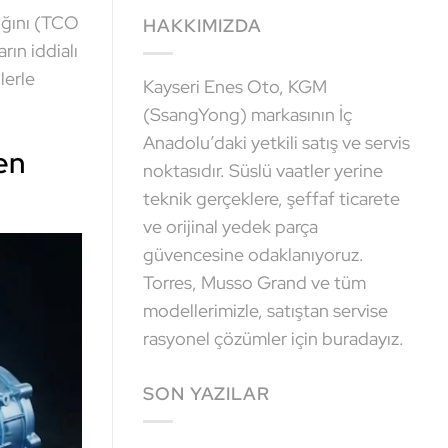
lığını (TCO
HAKKIMIZDA
rın iddialı
lerle
Kayseri Enes Oto, KGM
(SsangYong) markasının İç
Anadolu’daki yetkili satış ve servis
en
noktasıdır. Süslü vaatler yerine
teknik gerçeklere, şeffaf ticarete
ve orijinal yedek parça
güvencesine odaklanıyoruz.
Torres, Musso Grand ve tüm
modellerimizle, satıştan servise
rasyonel çözümler için buradayız.
SON YAZILAR