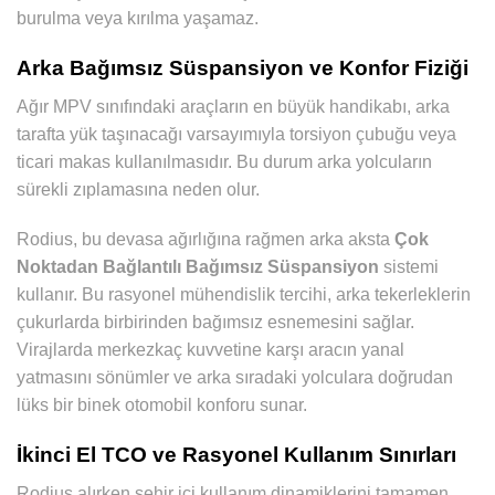
burulma veya kırılma yaşamaz.
Arka Bağımsız Süspansiyon ve Konfor Fiziği
Ağır MPV sınıfındaki araçların en büyük handikabı, arka
tarafta yük taşınacağı varsayımıyla torsiyon çubuğu veya
ticari makas kullanılmasıdır. Bu durum arka yolcuların
sürekli zıplamasına neden olur.
Rodius, bu devasa ağırlığına rağmen arka aksta
Çok
Noktadan Bağlantılı Bağımsız Süspansiyon
sistemi
kullanır. Bu rasyonel mühendislik tercihi, arka tekerleklerin
çukurlarda birbirinden bağımsız esnemesini sağlar.
Virajlarda merkezkaç kuvvetine karşı aracın yanal
yatmasını sönümler ve arka sıradaki yolculara doğrudan
lüks bir binek otomobil konforu sunar.
İkinci El TCO ve Rasyonel Kullanım Sınırları
Rodius alırken şehir içi kullanım dinamiklerini tamamen