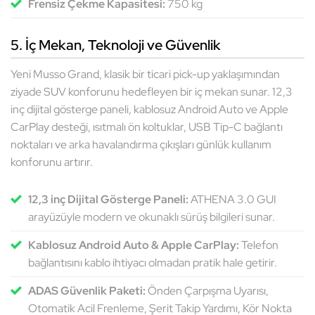
Frensiz Çekme Kapasitesi:
750 kg
5. İç Mekan, Teknoloji ve Güvenlik
Yeni Musso Grand, klasik bir ticari pick-up yaklaşımından
ziyade SUV konforunu hedefleyen bir iç mekan sunar. 12,3
inç dijital gösterge paneli, kablosuz Android Auto ve Apple
CarPlay desteği, ısıtmalı ön koltuklar, USB Tip-C bağlantı
noktaları ve arka havalandırma çıkışları günlük kullanım
konforunu artırır.
12,3 inç Dijital Gösterge Paneli:
ATHENA 3.0 GUI
arayüzüyle modern ve okunaklı sürüş bilgileri sunar.
Kablosuz Android Auto & Apple CarPlay:
Telefon
bağlantısını kablo ihtiyacı olmadan pratik hale getirir.
ADAS Güvenlik Paketi:
Önden Çarpışma Uyarısı,
Otomatik Acil Frenleme, Şerit Takip Yardımı, Kör Nokta