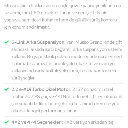
Musso adının hakkını veren güçlü gövde yapısı, yenilenen ön
tasarımı, tam LED projektör farları ve geniş çift kabin
yapısıyla hem ticari kullanım hem de günlük sürüş konforu
için konumlandırılmıştır.
5-Link Arka Süspansiyon:
Yeni Musso Grand, önde çift
salıncaklı, arkada ise 5 bağlantılı arka süspansiyon sistemi
kullanır. Bu yapı, klasik pick-up modellerinde görülen sert
zıplama hissini azaltır; bozuk yolda, kasiste ve uzun yol
kullanımında arka koltuk yolcuları için daha konforlu bir
sürüş sağlar.
2.2 e-XDi Turbo Dizel Motor:
2.157 cc hacimli dizel
motor 202 PS güç ve 441 Nm tork üretir. 6 ileri otomatik
şanzımanla birlikte hem şehir içi kullanımda hem de yük
altında dengeli performans sunar.
4×2 ve 4×4 Seçenekleri:
4×2 versiyon arkadan itiş