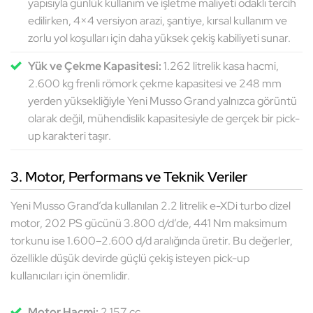
yapısıyla günlük kullanım ve işletme maliyeti odaklı tercih
edilirken, 4×4 versiyon arazi, şantiye, kırsal kullanım ve
zorlu yol koşulları için daha yüksek çekiş kabiliyeti sunar.
Yük ve Çekme Kapasitesi:
1.262 litrelik kasa hacmi,
2.600 kg frenli römork çekme kapasitesi ve 248 mm
yerden yüksekliğiyle Yeni Musso Grand yalnızca görüntü
olarak değil, mühendislik kapasitesiyle de gerçek bir pick-
up karakteri taşır.
3. Motor, Performans ve Teknik Veriler
Yeni Musso Grand’da kullanılan 2.2 litrelik e-XDi turbo dizel
motor, 202 PS gücünü 3.800 d/d’de, 441 Nm maksimum
torkunu ise 1.600–2.600 d/d aralığında üretir. Bu değerler,
özellikle düşük devirde güçlü çekiş isteyen pick-up
kullanıcıları için önemlidir.
Motor Hacmi:
2.157 cc