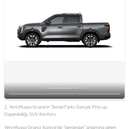
← Sürükleyerek döndürün →
2. Yeni Musso Grand’ın Temel Farkı: Gerçek Pick-up
Dayanıklılığı, SUV Konforu
Yeni Musso Grand, Korece’de “gergedan” anlamına gelen