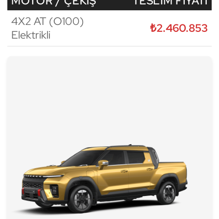
MOTOR / ÇEKIŞ
TESLIM FIYATI
4X2 AT (O100)
₺2.460.853
Elektrikli