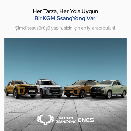
Her Tarza, Her Yola Uygun
Bir KGM SsangYong Var!
Şimdi test sürüşü yapın, sizin için en iyi aracı bulun!