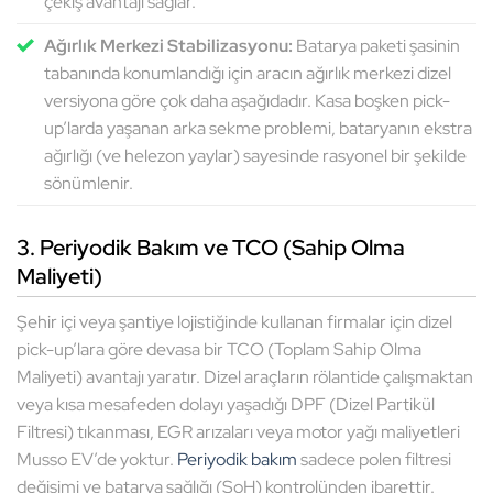
çekiş avantajı sağlar.
Ağırlık Merkezi Stabilizasyonu:
Batarya paketi şasinin
tabanında konumlandığı için aracın ağırlık merkezi dizel
versiyona göre çok daha aşağıdadır. Kasa boşken pick-
up’larda yaşanan arka sekme problemi, bataryanın ekstra
ağırlığı (ve helezon yaylar) sayesinde rasyonel bir şekilde
sönümlenir.
3. Periyodik Bakım ve TCO (Sahip Olma
Maliyeti)
Şehir içi veya şantiye lojistiğinde kullanan firmalar için dizel
pick-up’lara göre devasa bir TCO (Toplam Sahip Olma
Maliyeti) avantajı yaratır. Dizel araçların rölantide çalışmaktan
veya kısa mesafeden dolayı yaşadığı DPF (Dizel Partikül
Filtresi) tıkanması, EGR arızaları veya motor yağı maliyetleri
Musso EV’de yoktur.
Periyodik bakım
sadece polen filtresi
değişimi ve batarya sağlığı (SoH) kontrolünden ibarettir.